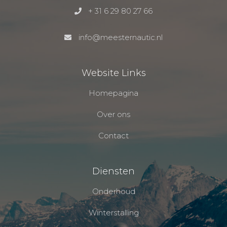
+ 31 6 29 80 27 66
info@meesternautic.nl
Website Links
Homepagina
Over ons
Contact
Diensten
Onderhoud
Winterstalling