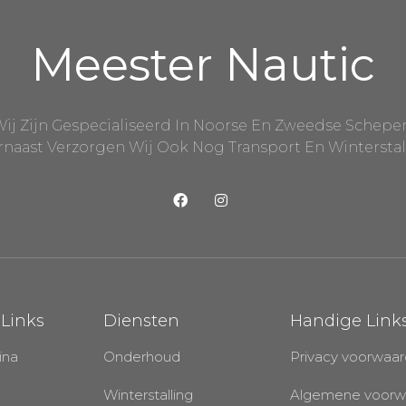
Meester Nautic
ij Zijn Gespecialiseerd In Noorse En Zweedse Schepe
naast Verzorgen Wij Ook Nog Transport En Winterstal
 Links
Diensten
Handige Link
ina
Onderhoud
Privacy voorwaa
Winterstalling
Algemene voorw