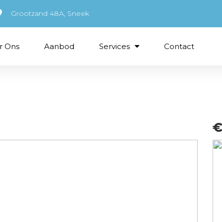
Grootzand 48A, Sneek
r Ons
Aanbod
Services
Contact
€