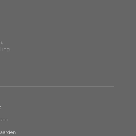
n,
ling.
s
rden
aarden