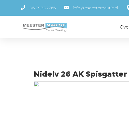
06-29802766
info@meesternautic.nl
Ove
Nidelv 26 AK Spisgatter