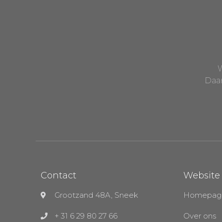
W
Daar
Contact
Website
Grootzand 48A, Sneek
Homepag
+ 31 6 29 80 27 66
Over ons