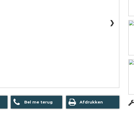
❯
Bel me terug
Afdrukken