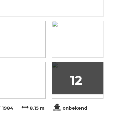
12
1984
8.15 m
onbekend