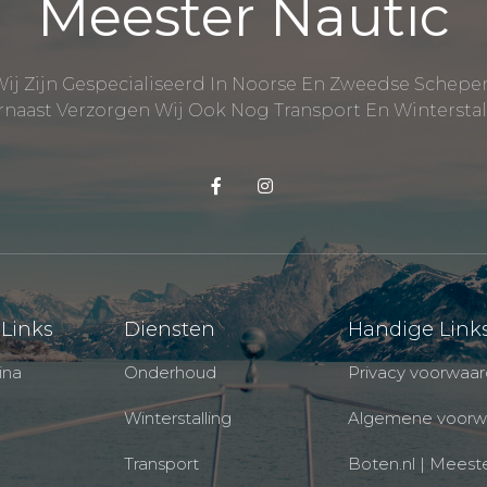
Meester Nautic
ij Zijn Gespecialiseerd In Noorse En Zweedse Schepe
naast Verzorgen Wij Ook Nog Transport En Winterstal
 Links
Diensten
Handige Link
ina
Onderhoud
Privacy voorwaa
Winterstalling
Algemene voorw
Transport
Boten.nl | Meest