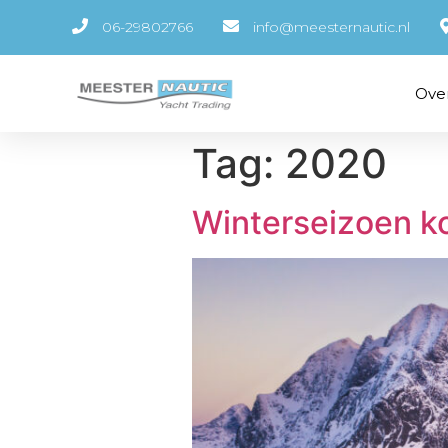
06-29802766
info@meesternautic.nl
Ove
Tag:
2020
Winterseizoen k