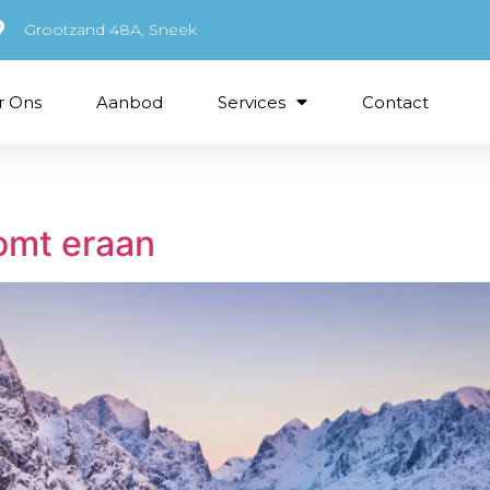
Grootzand 48A, Sneek
r Ons
Aanbod
Services
Contact
omt eraan