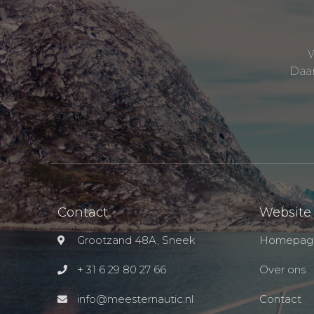
W
Daar
Contact
Website
Grootzand 48A, Sneek
Homepag
+ 31 6 29 80 27 66
Over ons
info@meesternautic.nl
Contact