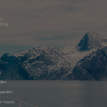
n,
ling.
s
rden
aarden
er Nautic