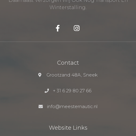
Daarnaast Verzorgen Wij Ook Nog Transport En
Winterstalling.
Contact
Grootzand 48A, Sneek
+ 31 6 29 80 27 66
info@meesternautic.nl
Website Links