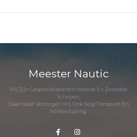
Meester Nautic
Wij Zijn Gespecialiseerd In Noorse En Zweedse
Schepen,
Daarnaast Verzorgen Wij Ook Nog Transport En
Winterstalling.