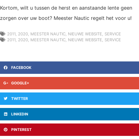
Kortom, wilt u tussen de herst en aanstaande lente geen
zorgen over uw boot? Meester Nautic regelt het voor u!
2011
,
2020
,
MEESTER NAUTIC
,
NIEUWE WEBSITE
,
SERVICE
2011
,
2020
,
MEESTER NAUTIC
,
NIEUWE WEBSITE
,
SERVICE
FACEBOOK
GOOGLE+
TWITTER
LINKEDIN
PINTEREST